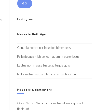
GO
os
Instagram
Neueste Beiträge
Conubia nostra per inceptos himenaeos
Pellentesque nibh aenean quam in scelerisque
Luctus non massa fusce ac turpis quis
Nulla metus metus ullamcorper vel tincidunt
Neueste Kommentare
OceanWP
zu
Nulla metus metus ullamcorper vel
tincidunt