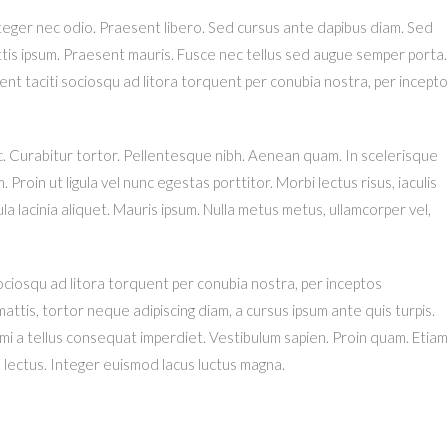
nteger nec odio. Praesent libero. Sed cursus ante dapibus diam. Sed
ittis ipsum. Praesent mauris. Fusce nec tellus sed augue semper porta.
tent taciti sociosqu ad litora torquent per conubia nostra, per incept
unc. Curabitur tortor. Pellentesque nibh. Aenean quam. In scelerisque
Proin ut ligula vel nunc egestas porttitor. Morbi lectus risus, iaculis
igula lacinia aliquet. Mauris ipsum. Nulla metus metus, ullamcorper vel,
ociosqu ad litora torquent per conubia nostra, per inceptos
attis, tortor neque adipiscing diam, a cursus ipsum ante quis turpis.
iat mi a tellus consequat imperdiet. Vestibulum sapien. Proin quam. Etiam
d lectus. Integer euismod lacus luctus magna.