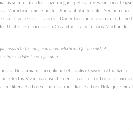
mattis sem, at interdum magna augue eget diam. Vestibulum ante ips
Curae; Morbi lacinia molestie dui. Praesent blandit dolor. Sed non quam.
it amet pede facilisis laoreet. Donec lacus nunc, viverra nec, blandit
s. Ut ultrices ultrices enim. Curabitur sit amet mauris. Morbi in dui
uet risus a tortor. Integer id quam. Morbi mi. Quisque nisl felis,
gue. Proin sodales libero eget ante.
neque. Nullam mauris orci, aliquet et, iaculis et, viverra vitae, ligula.
t mollis lectus. Vivamus consectetuer risus et tortor. Lorem ipsum dol
aesent libero. Sed cursus ante dapibus diam. Sed nisi. Nulla quis sem a