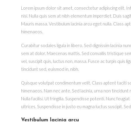
Lorem ipsum dolor sit amet, consectetur adipiscing elit. I
nisi. Nulla quis sem at nibh elementum imperdiet. Duis sag
Mauris massa. Vestibulum lacinia arcu eget nulla. Class ap
himenaeos.
Curabitur sodales ligula in libero. Sed dignissim lacinia n
sem at dolor. Maecenas mattis. Sed convallis tristique sem. 
vel, suscipit quis, luctus non, massa. Fusce ac turpis quis l
tincidunt sed, euismod in, nibh.
Quisque volutpat condimentum velit. Class aptent taciti s
himenaeos. Nam nec ante. Sed lacinia, urna non tincidunt m
Nulla facilisi. Ut fringilla. Suspendisse potenti. Nunc feug
ultrices. Suspendisse in justo eu magna luctus suscipit. Se
Vestibulum lacinia arcu