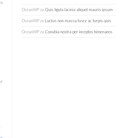
um
OceanWP
zu
Quis ligula lacinia aliquet mauris ipsum
OceanWP
zu
Luctus non massa fusce ac turpis quis
OceanWP
zu
Conubia nostra per inceptos himenaeos
or
t