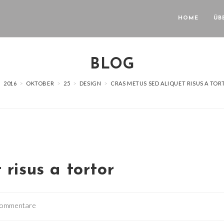
HOME
ÜB
BLOG
>
2016
>
OKTOBER
>
25
>
DESIGN
>
CRAS METUS SED ALIQUET RISUS A TOR
risus a tortor
gs-
Kommentare
ntare: