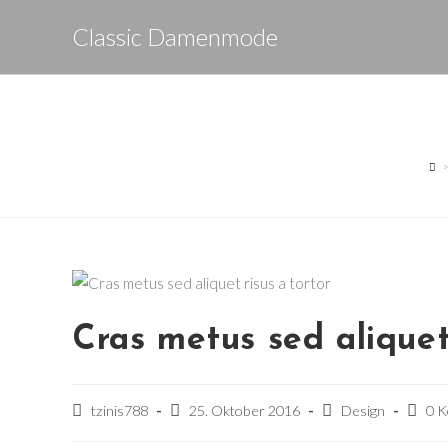
Zum
Classic Damenmode
Inhalt
springen
Cras metus sed aliquet 
Beitrags-
Beitrag
Beitrags-
Beitra
tzinis788
25. Oktober 2016
Design
0 
Autor:
veröffentlicht:
Kategorie:
Komme