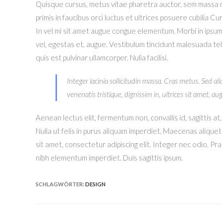
Quisque cursus, metus vitae pharetra auctor, sem massa 
primis in faucibus orci luctus et ultrices posuere cubilia 
In vel mi sit amet augue congue elementum. Morbi in ipsum s
vel, egestas et, augue. Vestibulum tincidunt malesuada tellu
quis est pulvinar ullamcorper. Nulla facilisi.
Integer lacinia sollicitudin massa. Cras metus. Sed aliq
venenatis tristique, dignissim in, ultrices sit amet, au
Aenean lectus elit, fermentum non, convallis id, sagittis at, 
Nulla ut felis in purus aliquam imperdiet. Maecenas alique
sit amet, consectetur adipiscing elit. Integer nec odio. Pr
nibh elementum imperdiet. Duis sagittis ipsum.
SCHLAGWÖRTER:
DESIGN